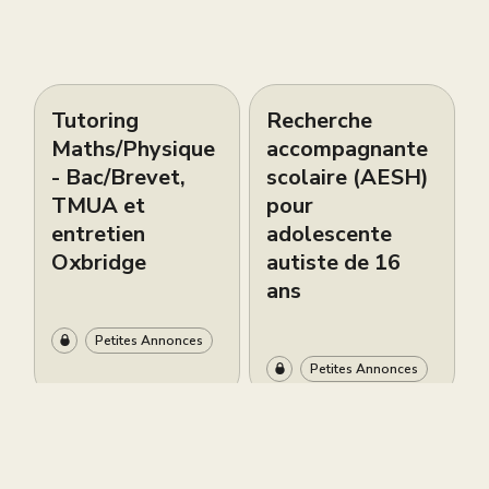
Tutoring
Recherche
Maths/Physique
accompagnante
- Bac/Brevet,
scolaire (AESH)
TMUA et
pour
entretien
adolescente
Oxbridge
autiste de 16
ans
Petites Annonces
Petites Annonces
Live brevet
Cours de piano
gratuit ce
bilingues