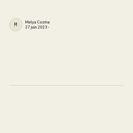
Melya Cozma
MELYA COZMA
27 juin 2023 ∙