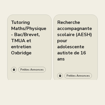
Tutoring
Recherche
Maths/Physique
accompagnante
- Bac/Brevet,
scolaire (AESH)
TMUA et
pour
entretien
adolescente
Oxbridge
autiste de 16
ans
Petites Annonces
Petites Annonces
Live brevet
Cours de piano
gratuit ce
bilingues
samedi 6 juin à
d’excellence à