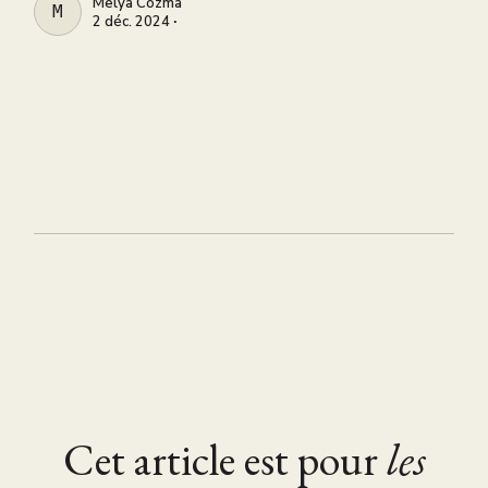
Melya Cozma
MELYA COZMA
2 déc. 2024 ∙
Cet article est pour
les