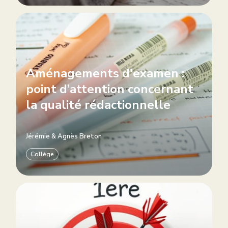
Aménagements d'examen :
point d’attention concernant
la qualité rédactionnelle
Jérémie
&
Agnès Breton
Collège