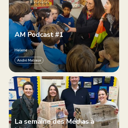
AM Podcast #1
Helene
André Malraux
La semaine des Médias à