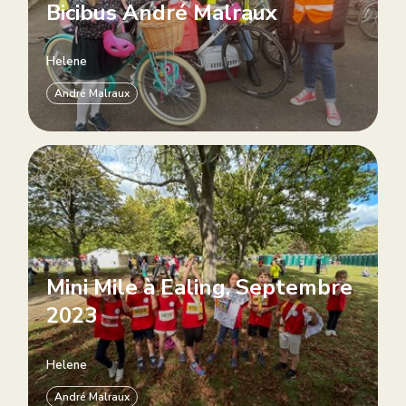
Bicibus André Malraux
Helene
André Malraux
Mini Mile à Ealing, Septembre
2023
Helene
André Malraux