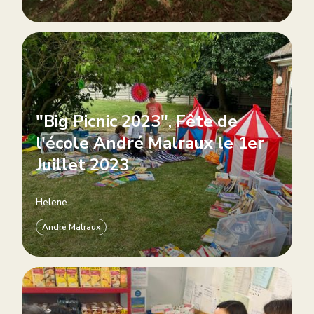
"Big Picnic 2023", Fête de
l'école André Malraux le 1er
Juillet 2023
Helene
André Malraux