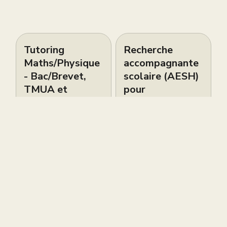
Tutoring
Recherche
Maths/Physique
accompagnante
- Bac/Brevet,
scolaire (AESH)
TMUA et
pour
entretien
adolescente
Oxbridge
autiste de 16
ans
Petites Annonces
Petites Annonces
Live brevet
Cours de piano
gratuit ce
bilingues