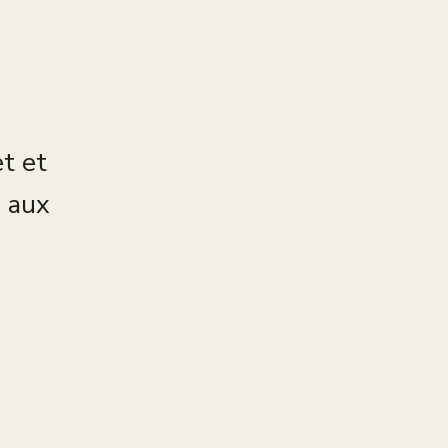
et et
s aux