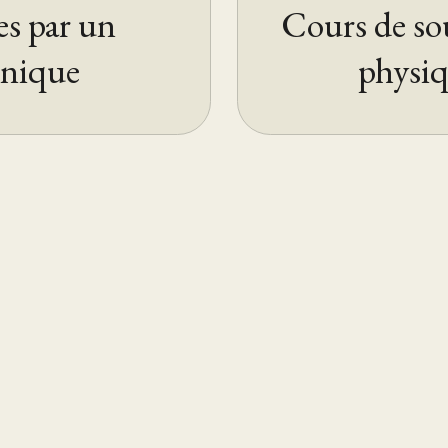
s par un
Cours de so
hnique
physiq