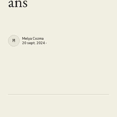
ans
Melya Cozma
MELYA COZMA
20 sept. 2024 ∙