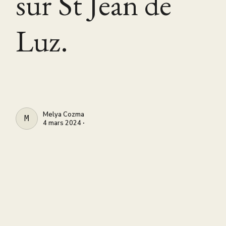
sur St Jean de
Luz.
Melya Cozma
MELYA COZMA
4 mars 2024 ∙