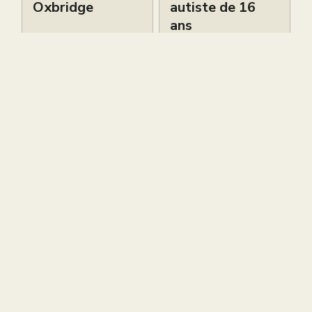
Oxbridge
autiste de 16
ans
Petites Annonces
Petites Annonces
Live brevet
Cours de piano
gratuit ce
bilingues
samedi 6 juin à
d’excellence à
12h
South
Kensington –
Sokol Piano
Petites Annonces
Academy
Petites Annonces