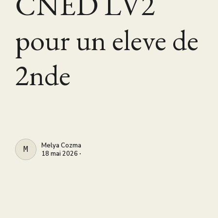
CNED LV2
pour un eleve de
2nde
Melya Cozma
MELYA COZMA
18 mai 2026 ∙