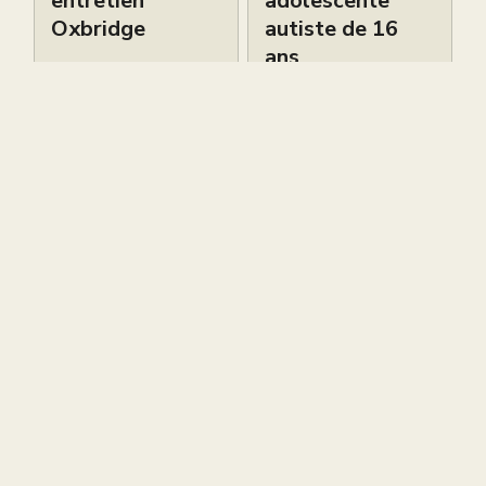
entretien
adolescente
Oxbridge
autiste de 16
ans
Petites Annonces
Petites Annonces
Live brevet
Cours de piano
gratuit ce
bilingues
samedi 6 juin à
d’excellence à
12h
South
Kensington –
Sokol Piano
Petites Annonces
Academy
Petites Annonces