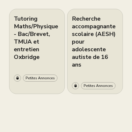
Tutoring
Recherche
Maths/Physique
accompagnante
- Bac/Brevet,
scolaire (AESH)
TMUA et
pour
entretien
adolescente
Oxbridge
autiste de 16
ans
Petites Annonces
Petites Annonces
Live brevet
Cours de piano
gratuit ce
bilingues
samedi 6 juin à
d’excellence à
12h
South