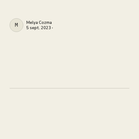
Melya Cozma
MELYA COZMA
5 sept. 2023 ∙