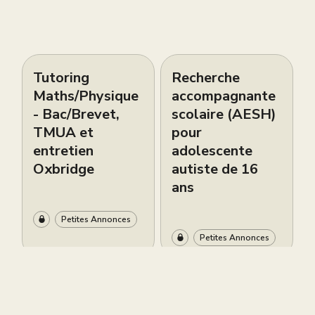
Tutoring
Recherche
Maths/Physique
accompagnante
- Bac/Brevet,
scolaire (AESH)
TMUA et
pour
entretien
adolescente
Oxbridge
autiste de 16
ans
Petites Annonces
Petites Annonces
Live brevet
Cours de piano
gratuit ce
bilingues