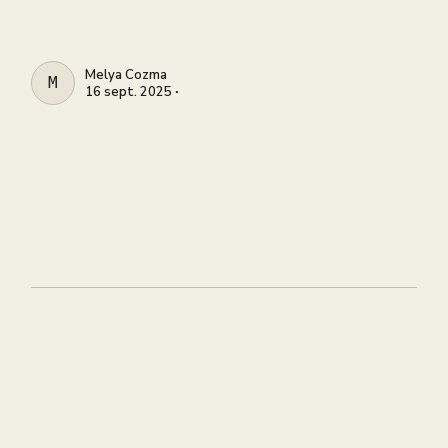
Melya Cozma
MELYA COZMA
16 sept. 2025 ∙