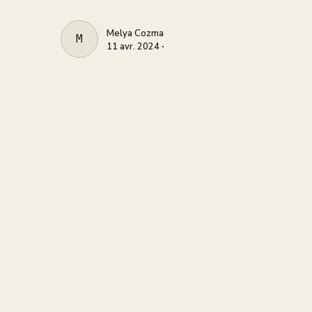
Melya Cozma
MELYA COZMA
11 avr. 2024 ∙