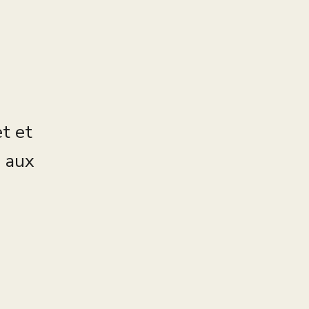
et et
s aux