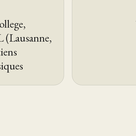
ollege,
L (Lausanne,
tiens
siques