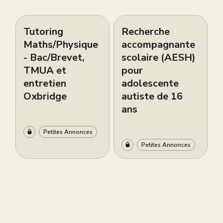
Tutoring
Recherche
Maths/Physique
accompagnante
- Bac/Brevet,
scolaire (AESH)
TMUA et
pour
entretien
adolescente
Oxbridge
autiste de 16
ans
Petites Annonces
Petites Annonces
Live brevet
Cours de piano
gratuit ce
bilingues
samedi 6 juin à
d’excellence à
12h
South