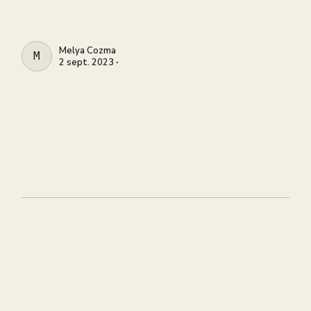
Melya Cozma
MELYA COZMA
2 sept. 2023 ∙