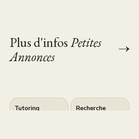
Plus d'infos
Petites
Annonces
Tutoring
Recherche
Maths/Physique
accompagnante
- Bac/Brevet,
scolaire (AESH)
TMUA et
pour