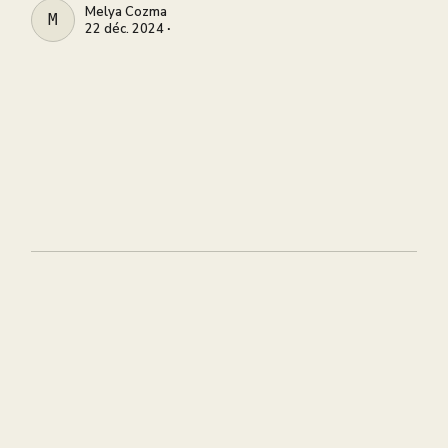
Melya Cozma
MELYA COZMA
22 déc. 2024 ∙