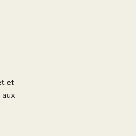
et et
s aux