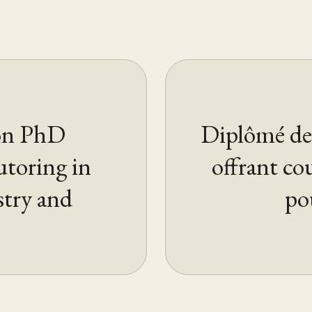
don PhD
Diplômé de
utoring in
offrant co
stry and
pou