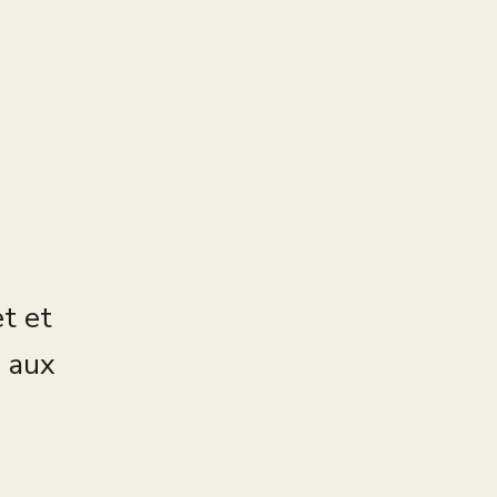
et et
s aux