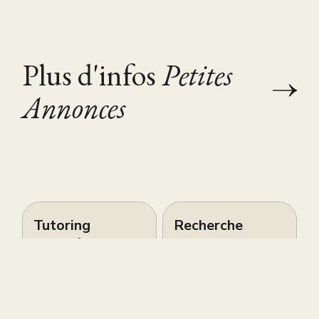
Plus d'infos
Petites
Annonces
Tutoring
Recherche
Maths/Physique
accompagnante
- Bac/Brevet,
scolaire (AESH)
TMUA et
pour
entretien
adolescente
Oxbridge
autiste de 16