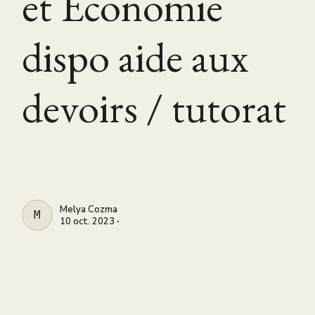
et Economie
dispo aide aux
devoirs / tutorat
Melya Cozma
MELYA COZMA
10 oct. 2023 ∙