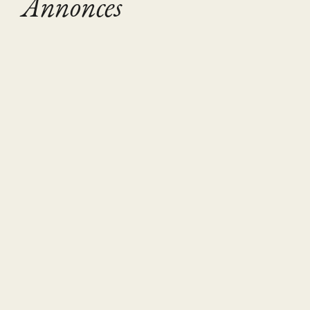
Annonces
Tutoring
Recherche
Maths/Physique
accompagnante
- Bac/Brevet,
scolaire (AESH)
TMUA et
pour
entretien
adolescente
Oxbridge
autiste de 16
ans
Petites Annonces
Petites Annonces