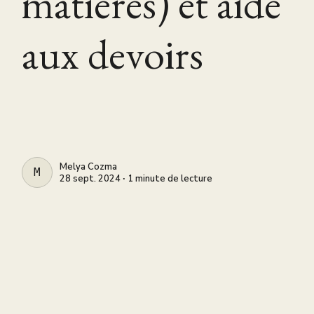
matières) et aide
aux devoirs
Melya Cozma
MELYA COZMA
28 sept. 2024 ∙ 1 minute de lecture