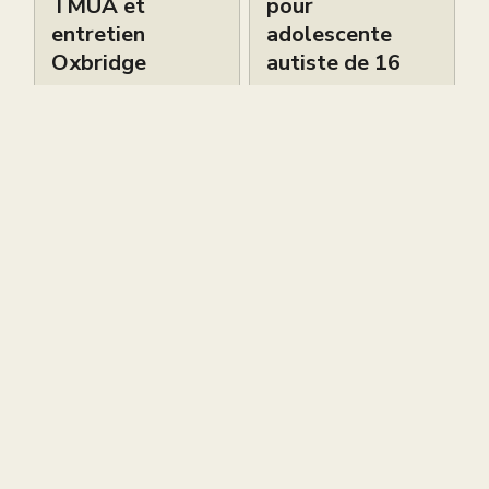
TMUA et
pour
entretien
adolescente
Oxbridge
autiste de 16
ans
Petites Annonces
Petites Annonces
Live brevet
Cours de piano
gratuit ce
bilingues
samedi 6 juin à
d’excellence à
12h
South
Kensington –
Sokol Piano
Academy
Petites Annonces