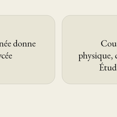
née donne
Cour
ycée
physique, 
Étudi