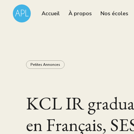
Accueil
À propos
Nos écoles
Petites Annonces
KCL IR graduat
en Français, S