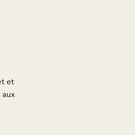
et et
s aux