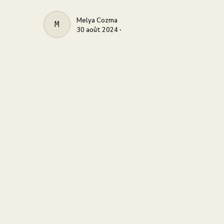
Melya Cozma
MELYA COZMA
30 août 2024 ∙