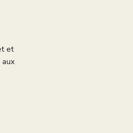
et et
s aux