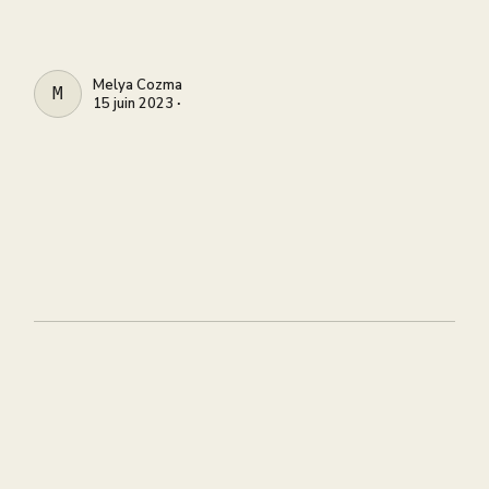
Melya Cozma
MELYA COZMA
15 juin 2023 ∙