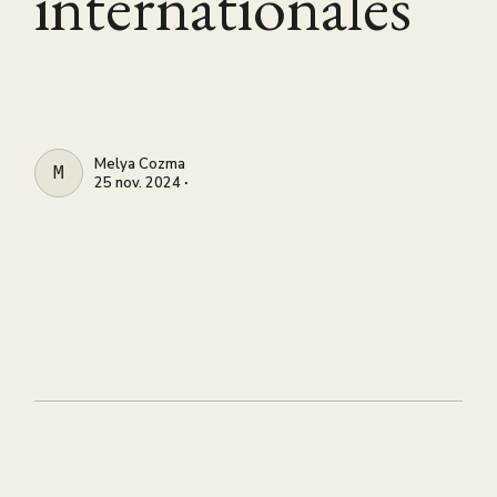
internationales
Melya Cozma
MELYA COZMA
25 nov. 2024 ∙