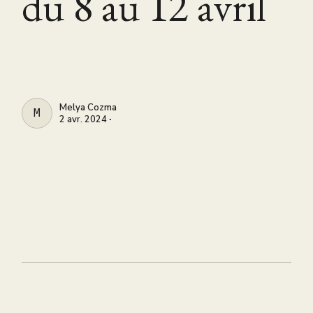
du 8 au 12 avril
Melya Cozma
MELYA COZMA
2 avr. 2024 ∙