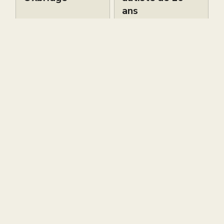
ans
Petites Annonces
Petites Annonces
Live brevet
Cours de piano
gratuit ce
bilingues
samedi 6 juin à
d’excellence à
12h
South
Kensington –
Sokol Piano
Petites Annonces
Academy
Petites Annonces