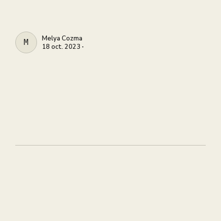
Melya Cozma
MELYA COZMA
18 oct. 2023 ∙