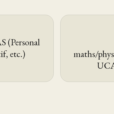
S (Personal
f, etc.)
maths/phys
UCAS