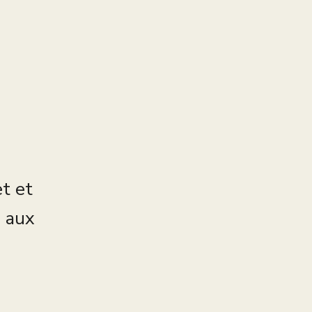
et et
s aux