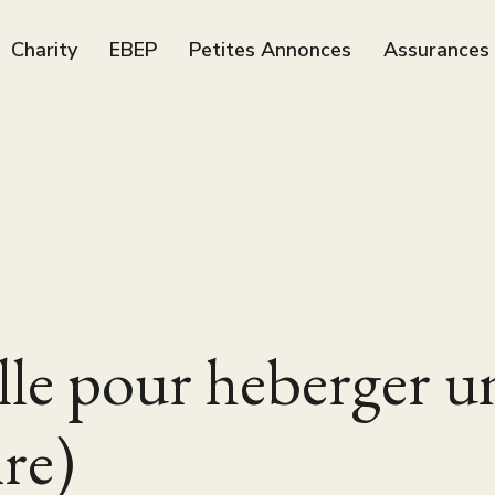
Charity
EBEP
Petites Annonces
Assurances
lle pour heberger u
ire)