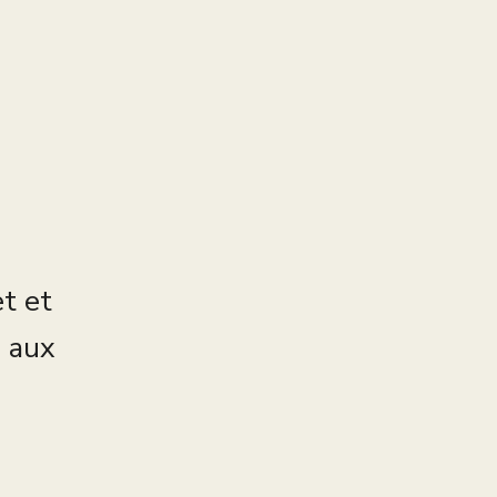
et et
s aux