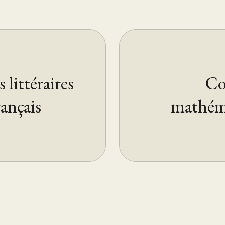
 littéraires
Cou
rançais
mathéma