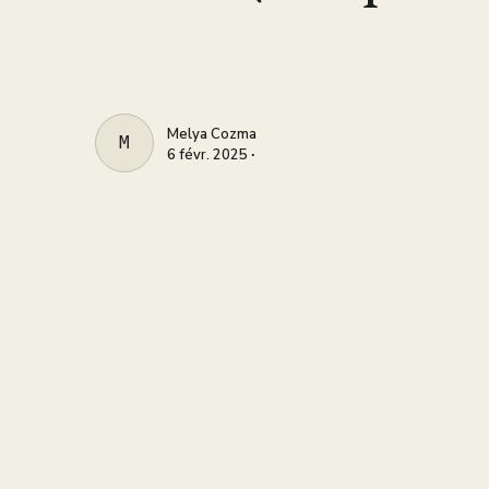
Melya Cozma
MELYA COZMA
6 févr. 2025 ∙