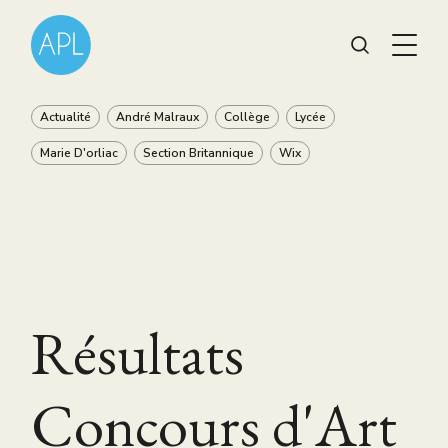
Actualité
André Malraux
Collège
Lycée
Marie D'orliac
Section Britannique
Wix
Résultats
Concours d'Art