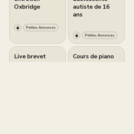
Oxbridge
autiste de 16
ans
Petites Annonces
Petites Annonces
Live brevet
Cours de piano
gratuit ce
bilingues
samedi 6 juin à
d’excellence à
12h
South
Kensington –
Sokol Piano
Petites Annonces
Academy
Petites Annonces