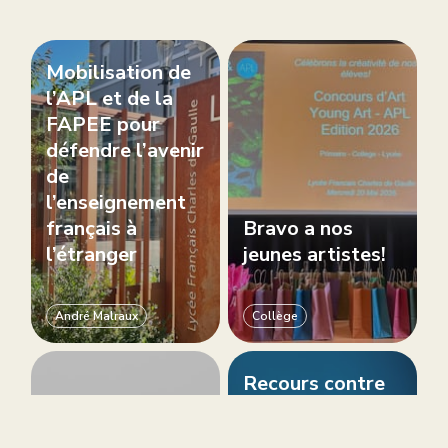
Mobilisation de
l’APL et de la
FAPEE pour
défendre l’avenir
de
l’enseignement
français à
Bravo a nos
l’étranger
jeunes artistes!
André Malraux
Collège
Recours contre
Rabotage de -66
l’AEFE : les
% du budget
familles