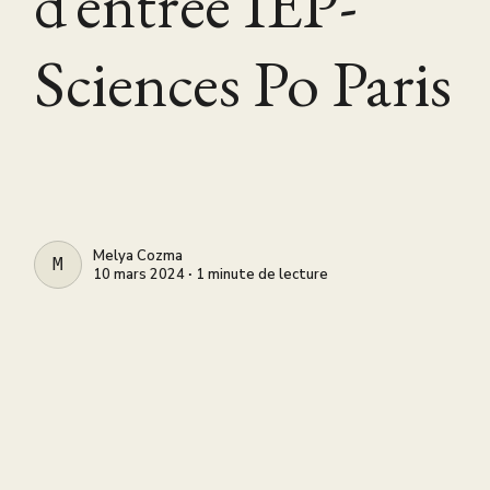
d’entrée IEP-
Sciences Po Paris
Melya Cozma
MELYA COZMA
10 mars 2024 ∙ 1 minute de lecture