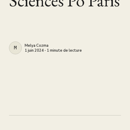
Sciences Po Paris
Melya Cozma
MELYA COZMA
1 juin 2024 ∙ 1 minute de lecture