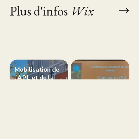
Plus d'infos
Wix
Mobilisation de
l’APL et de la
FAPEE pour
défendre l’avenir
de
l’enseignement
français à
Bravo a nos
l’étranger
jeunes artistes!