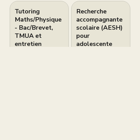
Tutoring
Recherche
Maths/Physique
accompagnante
- Bac/Brevet,
scolaire (AESH)
TMUA et
pour
entretien
adolescente
Oxbridge
autiste de 16
ans
Petites Annonces
Petites Annonces
Live brevet
Cours de piano
gratuit ce
bilingues
samedi 6 juin à
d’excellence à
12h
South
Kensington –