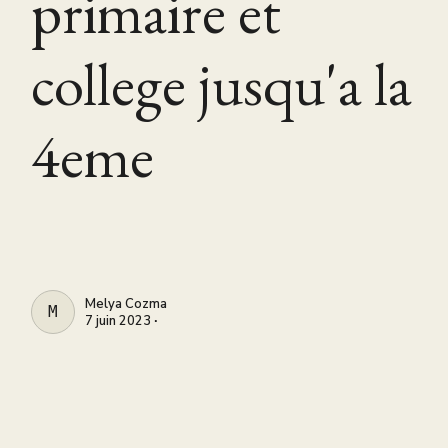
primaire et
college jusqu'a la
4eme
Melya Cozma
MELYA COZMA
7 juin 2023 ∙