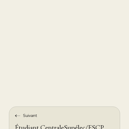
Suivant
Étudiant CentraleSupélec/ESCP