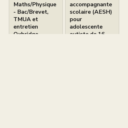
Maths/Physique
accompagnante
- Bac/Brevet,
scolaire (AESH)
TMUA et
pour
entretien
adolescente
Oxbridge
autiste de 16
ans
Petites Annonces
Petites Annonces
Live brevet
Cours de piano
gratuit ce
bilingues
samedi 6 juin à
d’excellence à
12h
South
Kensington –
Sokol Piano
Academy
Petites Annonces