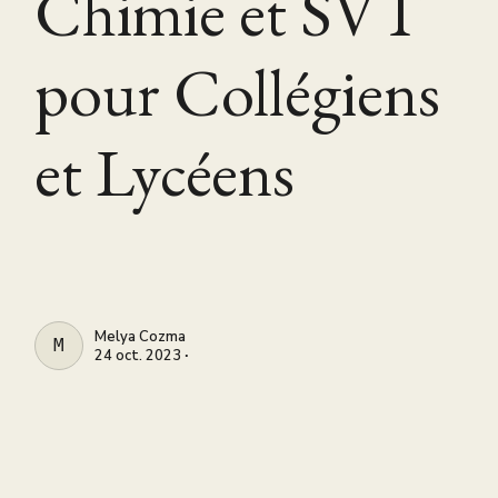
Chimie et SVT
pour Collégiens
et Lycéens
Melya Cozma
MELYA COZMA
24 oct. 2023 ∙