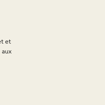
et et
s aux