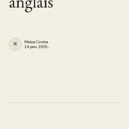
anglais
Melya Cozma
MELYA COZMA
24 janv. 2025 ∙