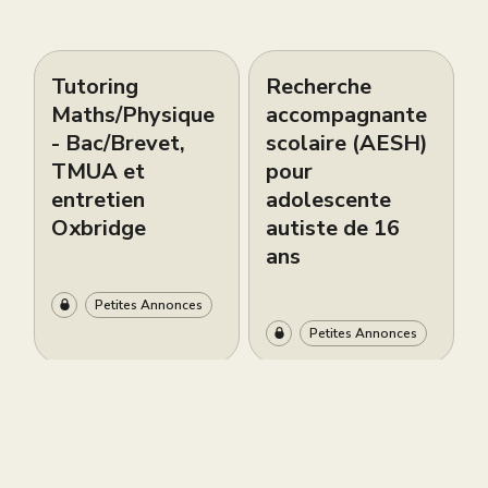
Tutoring
Recherche
Maths/Physique
accompagnante
- Bac/Brevet,
scolaire (AESH)
TMUA et
pour
entretien
adolescente
Oxbridge
autiste de 16
ans
Petites Annonces
Petites Annonces
Live brevet
Cours de piano
gratuit ce
bilingues
samedi 6 juin à
d’excellence à