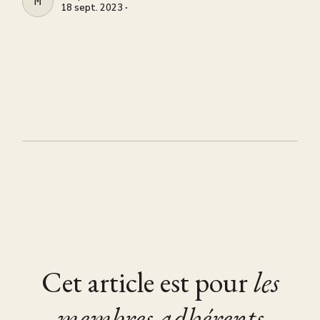
MELYA COZMA
18 sept. 2023 ∙
Cet article est pour
les
membres adhérents