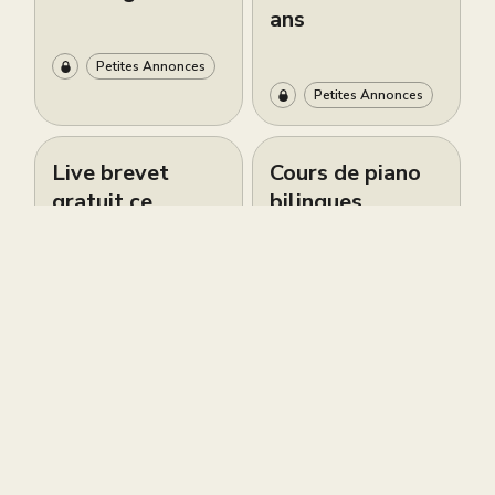
ans
Petites Annonces
Petites Annonces
Live brevet
Cours de piano
gratuit ce
bilingues
samedi 6 juin à
d’excellence à
12h
South
Kensington –
Sokol Piano
Petites Annonces
Academy
Petites Annonces