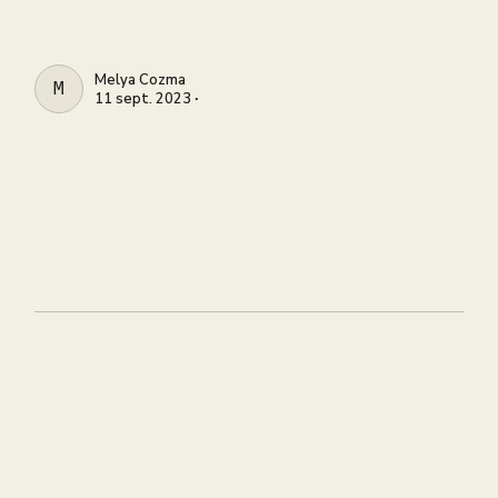
Melya Cozma
MELYA COZMA
11 sept. 2023 ∙