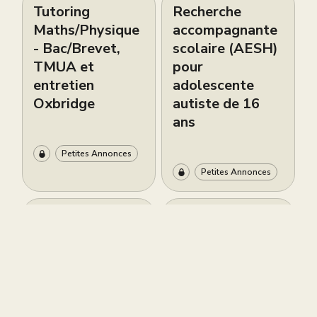
Tutoring
Recherche
Maths/Physique
accompagnante
- Bac/Brevet,
scolaire (AESH)
TMUA et
pour
entretien
adolescente
Oxbridge
autiste de 16
ans
Petites Annonces
Petites Annonces
Live brevet
Cours de piano
gratuit ce
bilingues
samedi 6 juin à
d’excellence à
12h
South
Kensington –
Sokol Piano