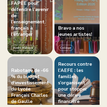
FAPEE pour
défendre l’avenir
de
l’enseignement
français à
Bravo a nos
l’étranger
jeunes artistes!
André Malraux
Collège
Recours contre
Rabotage de -66
l’AEFE : les
% du budget
familles
d’investissement
s’organisent
du Lycée
pour stopper
Français Charles
une dérive
de Gaulle
financière