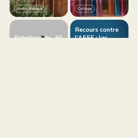
André Malraux
Collège
Recours contre
Rabotage de -66
l’AEFE : les
% du budget
familles
d’investissement
s’organisent
du Lycée
pour stopper
Français Charles
une dérive
de Gaulle
financière
Actualité
Charity