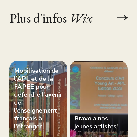
Plus d'infos
Wix
Mobilisation de
l’APL et de la
FAPEE pour
défendre l’avenir
de
l’enseignement
français à
Bravo a nos
l’étranger
jeunes artistes!