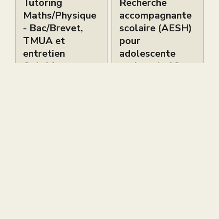
Tutoring
Recherche
Maths/Physique
accompagnante
- Bac/Brevet,
scolaire (AESH)
TMUA et
pour
entretien
adolescente
Oxbridge
autiste de 16
ans
Petites Annonces
Petites Annonces
Live brevet
Cours de piano
gratuit ce
bilingues
samedi 6 juin à
d’excellence à
12h
South
Kensington –
Sokol Piano