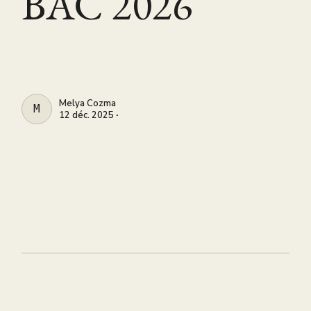
BAC 2026
Melya Cozma
MELYA COZMA
12 déc. 2025 ∙