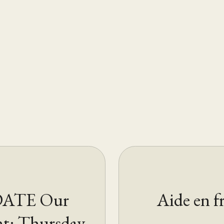
DATE Our
Aide en f
nt: Thursday