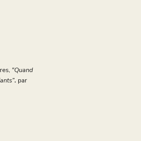
res,
"Quand
fants”
.
par