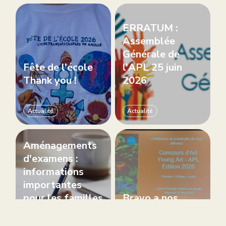
ERRATUM :
Assemblée
Générale de
Fête de l'école
l'APL 25 juin
Thank you !
2026
Actualité
Actualité
Aménagements
d'examens :
informations
importantes
pour les familles
Bravo a nos
concernées
jeunes artistes!