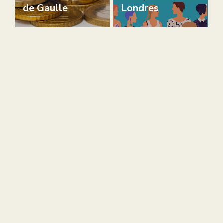
de Gaulle
Londres
Actualité
Charity
Recours contre
l’AEFE : les
familles
s’organisent
pour stopper
une dérive
Les enchères
financière
sont ouvertes !
Charity
Actualité