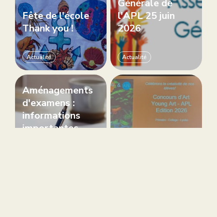
Générale de
Fête de l'école
l'APL 25 juin
Thank you !
2026
Actualité
Actualité
Aménagements
d'examens :
informations
importantes
pour les familles
Bravo a nos
concernées
jeunes artistes!
Actualité
Collège