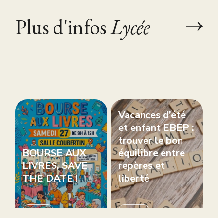
Plus d'infos
Lycée
Vacances d’été
et enfant EBEP :
trouver le bon
BOURSE AUX
équilibre entre
LIVRES, SAVE
repères et
THE DATE !
liberté
Collège
Collège