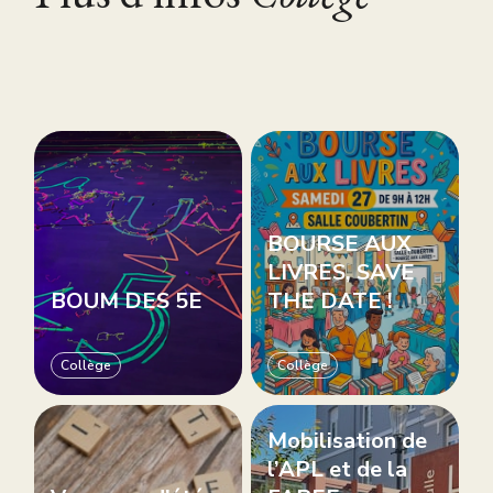
BOURSE AUX
LIVRES, SAVE
BOUM DES 5E
THE DATE !
Collège
Collège
Mobilisation de
l’APL et de la