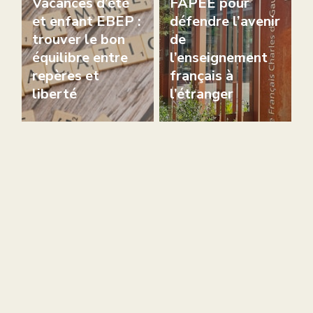
Vacances d’été
FAPEE pour
et enfant EBEP :
défendre l’avenir
trouver le bon
de
équilibre entre
l’enseignement
repères et
français à
liberté
l’étranger
Collège
André Malraux